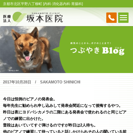
京都市北区平野八丁柳町 [内科·消化器内科·胃腸科]
2017年10月28日
SAKAMOTO SHINICHI
今日は恒例のピアノの発表会。
毎年先生に勧められ申し込みして発表会間近になって後悔するやつ。
昨日は夜にヨドバシカメラの二階にある発表会で使われるのと同じピア
ノでの練習に出かけた。
普段はあいていてすぐ弾けるのですが昨日は2人待ち。
他のピアノで練習して待っていると話しかけられその人の聞いている前